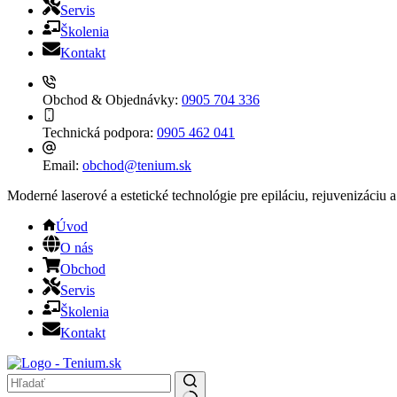
Servis
Školenia
Kontakt
Obchod & Objednávky:
0905 704 336
Technická podpora:
0905 462 041
Email:
obchod@tenium.sk
Moderné laserové a estetické technológie pre epiláciu, rejuvenizáciu a
Úvod
O nás
Obchod
Servis
Školenia
Kontakt