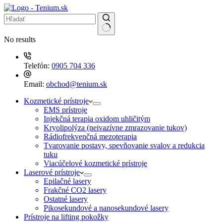
No results
Telefón:
0905 704 336
Email:
obchod@tenium.sk
Kozmetické prístroje
EMS prístroje
Injekčná terapia oxidom uhličitým
Kryolipolýza (neivazívne zmrazovanie tukov)
Rádiofrekvenčná mezoterapia
Tvarovanie postavy, spevňovanie svalov a redukcia
tuku
Viacúčelové kozmetické prístroje
Laserové prístroje
Epilačné lasery
Frakčné CO2 lasery
Ostatné lasery
Pikosekundové a nanosekundové lasery
Prístroje na lifting pokožky