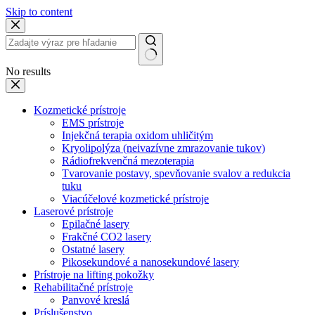
Skip to content
No results
Kozmetické prístroje
EMS prístroje
Injekčná terapia oxidom uhličitým
Kryolipolýza (neivazívne zmrazovanie tukov)
Rádiofrekvenčná mezoterapia
Tvarovanie postavy, spevňovanie svalov a redukcia
tuku
Viacúčelové kozmetické prístroje
Laserové prístroje
Epilačné lasery
Frakčné CO2 lasery
Ostatné lasery
Pikosekundové a nanosekundové lasery
Prístroje na lifting pokožky
Rehabilitačné prístroje
Panvové kreslá
Príslušenstvo