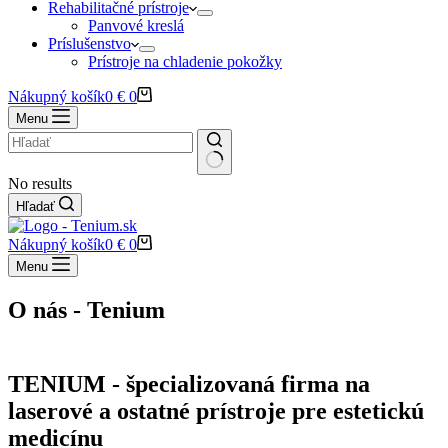
Rehabilitačné prístroje
Panvové kreslá
Príslušenstvo
Prístroje na chladenie pokožky
Nákupný košík
0
€
0
Menu
No results
Hľadať
Nákupný košík
0
€
0
Menu
O nás - Tenium
Moderné laserové prístroje
TENIUM - špecializovaná firma na
laserové a ostatné prístroje pre estetickú
medicínu