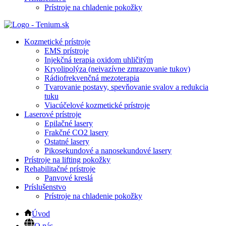
Prístroje na chladenie pokožky
Kozmetické prístroje
EMS prístroje
Injekčná terapia oxidom uhličitým
Kryolipolýza (neivazívne zmrazovanie tukov)
Rádiofrekvenčná mezoterapia
Tvarovanie postavy, spevňovanie svalov a redukcia
tuku
Viacúčelové kozmetické prístroje
Laserové prístroje
Epilačné lasery
Frakčné CO2 lasery
Ostatné lasery
Pikosekundové a nanosekundové lasery
Prístroje na lifting pokožky
Rehabilitačné prístroje
Panvové kreslá
Príslušenstvo
Prístroje na chladenie pokožky
Úvod
O nás