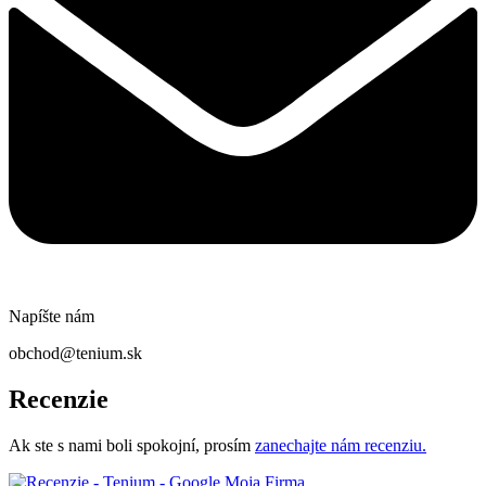
Napíšte nám
obchod@tenium.sk
Recenzie
Ak ste s nami boli spokojní, prosím
zanechajte nám recenziu.