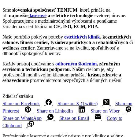
Sme
slovenská spoločnosť TENIUM
, ktorá prináša na
trh
najnovšie
laserové
a estetické technológie
svetovej úrovne.
Spolupracujeme s medzinárodnými výrobcami a ponúkame
zariadenia s certifikáciami
CE, ISO, ECM, FDA
.
Naše portfólio pokrýva potreby
estetických kliník
, kozmetických
salónov, fitness centier, fyzioterapeutických a rehabilitačných či
wellness centier
. Zameriavame sa na kvalitu, spoľahlivosť a
dlhodobú spokojnosť klientov.
Každý prístroj dodávame s
odborným školením
, záručným
servisom a technickou podporou
. Našim cieľom je, aby
profesionáli mohli svojim klientom prinášať
krásu, zdravie a
sebavedomie
prostredníctvom bezpečných a účinných riešení.
Zdieľať stránku
Share on Facebook
Share on X (Twitter)
Share on
Pinterest
Share on LinkedIn
Share on Viber
Share on WhatsApp
Share on Email
Copy to
Clipboard
Profesionálne laserové a estetické prístroje pre kliniky a salóny.