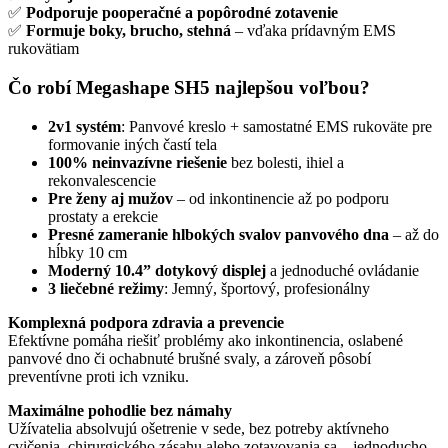
✅
Podporuje pooperačné a popôrodné zotavenie
✅
Formuje boky, brucho, stehná
– vďaka prídavným EMS
rukovätiam
Čo robí Megashape SH5 najlepšou voľbou?
2v1 systém
: Panvové kreslo + samostatné EMS rukoväte pre
formovanie iných častí tela
100% neinvazívne riešenie
bez bolesti, ihiel a
rekonvalescencie
Pre ženy aj mužov
– od inkontinencie až po podporu
prostaty a erekcie
Presné zameranie hlbokých svalov panvového dna
– až do
hĺbky 10 cm
Moderný 10.4” dotykový displej
a jednoduché ovládanie
3 liečebné režimy
: Jemný, športový, profesionálny
Komplexná podpora zdravia a prevencie
Efektívne pomáha riešiť problémy ako inkontinencia, oslabené
panvové dno či ochabnuté brušné svaly, a zároveň pôsobí
preventívne proti ich vzniku.
Maximálne pohodlie bez námahy
Užívatelia absolvujú ošetrenie v sede, bez potreby aktívneho
cvičenia, chirurgického zásahu alebo zotavovania sa – jednoducho