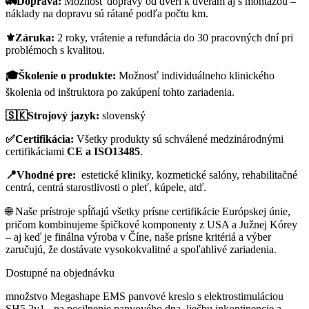
🚛
Doprava:
Možnosť dopravy od dverí k dverám aj s montážou –
náklady na dopravu sú rátané podľa počtu km.
⚜️
Záruka:
2 roky, vrátenie a refundácia do 30 pracovných dní pri
problémoch s kvalitou.
🎓
Školenie o produkte:
Možnosť individuálneho klinického
školenia od inštruktora po zakúpení tohto zariadenia.
🇸🇰
Strojový jazyk:
slovenský
✅
Certifikácia:
Všetky produkty sú schválené medzinárodnými
certifikáciami
CE a ISO13485
.
📍
Vhodné pre:
estetické kliniky, kozmetické salóny, rehabilitačné
centrá, centrá starostlivosti o pleť, kúpele, atď.
🌐 Naše prístroje spĺňajú všetky prísne certifikácie Európskej únie,
pričom kombinujeme špičkové komponenty z USA a Južnej Kórey
– aj keď je finálna výroba v Číne, naše prísne kritériá a výber
zaručujú, že dostávate vysokokvalitné a spoľahlivé zariadenia.
Dostupné na objednávku
množstvo Megashape EMS panvové kreslo s elektrostimuláciou
SH5 2v1 - na posilnenie panvového dna, liečbu inkontinencie a