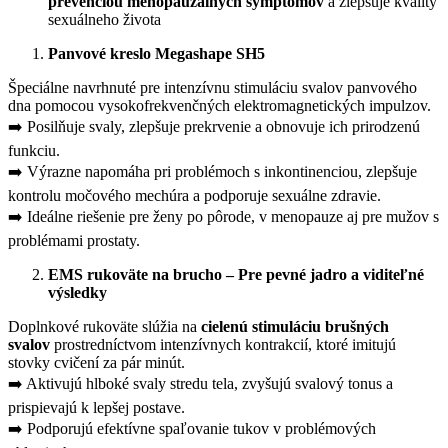
prevenciou menopauzálnych symptómov
a zlepšuje kvality
sexuálneho života
Panvové kreslo Megashape SH5
Špeciálne navrhnuté pre intenzívnu stimuláciu svalov panvového
dna pomocou vysokofrekvenčných elektromagnetických impulzov.
➡️ Posilňuje svaly, zlepšuje prekrvenie a obnovuje ich prirodzenú
funkciu.
➡️ Výrazne napomáha pri problémoch s inkontinenciou, zlepšuje
kontrolu močového mechúra a podporuje sexuálne zdravie.
➡️ Ideálne riešenie pre ženy po pôrode, v menopauze aj pre mužov s
problémami prostaty.
EMS rukoväte na brucho – Pre pevné jadro a viditeľné
výsledky
Doplnkové rukoväte slúžia na
cielenú stimuláciu brušných
svalov
prostredníctvom intenzívnych kontrakcií, ktoré imitujú
stovky cvičení za pár minút.
➡️ Aktivujú hlboké svaly stredu tela, zvyšujú svalový tonus a
prispievajú k lepšej postave.
➡️ Podporujú efektívne spaľovanie tukov v problémových