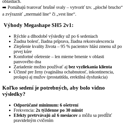
oblastiach.
➡️ Pomáhajú tvarovať brušné svaly – vytvoriť tzv. „ploché brucho“
a zvýrazniť „mermaid line“ či „vest line“.
Výhody Megashape SH5 2v1:
Rýchle a dlhodobé výsledky už po 6 sedeniach
Žiadna bolesť, žiadna príprava, žiadna rekonvalescencia
Zlepšenie kvality života – 95 % pacientov hlási zmenu už po
prvej kúre
Komfortné ošetrenie – len mierne brnenie v oblasti
panvového dna
Zariadenie možno používať aj
bez vyzliekania klienta
Účinné pre ženy (vaginálna ochabnutosť, inkontinencia,
prolaps) aj mužov (prostatitída, erektilná dysfunkcia)
Koľko sedení je potrebných, aby bolo vidno
výsledky?
Odporúčané minimum: 6 ošetrení
Frekvencia:
2x týždenne po 30 minút
Efekty pretrvávajú až 6 mesiacov
a môžu sa predĺžiť
pravidelným cvičením