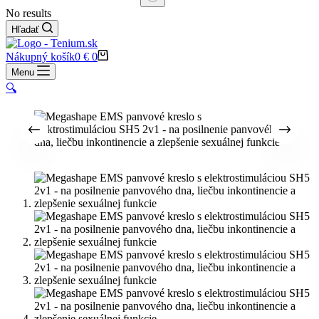
No results
Hľadať
Nákupný košík
0
€
0
Menu
🔍