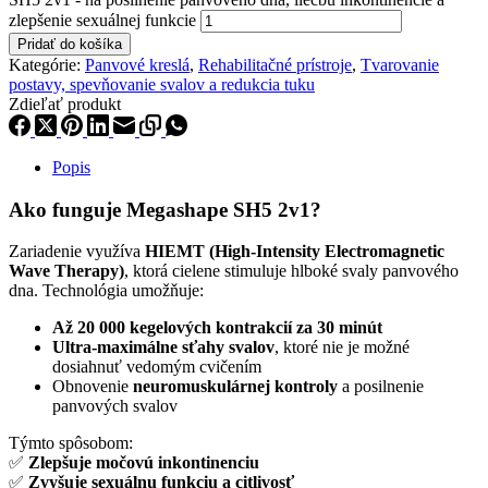
zlepšenie sexuálnej funkcie
Pridať do košíka
Kategórie:
Panvové kreslá
,
Rehabilitačné prístroje
,
Tvarovanie
postavy, spevňovanie svalov a redukcia tuku
Zdieľať produkt
Popis
Ako funguje Megashape SH5 2v1?
Zariadenie využíva
HIEMT (High-Intensity Electromagnetic
Wave Therapy)
, ktorá cielene stimuluje hlboké svaly panvového
dna. Technológia umožňuje:
Až 20 000 kegelových kontrakcií za 30 minút
Ultra-maximálne sťahy svalov
, ktoré nie je možné
dosiahnuť vedomým cvičením
Obnovenie
neuromuskulárnej kontroly
a posilnenie
panvových svalov
Týmto spôsobom:
✅
Zlepšuje močovú inkontinenciu
✅
Zvyšuje sexuálnu funkciu a citlivosť