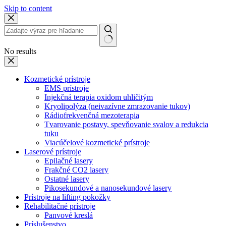
Skip to content
No results
Kozmetické prístroje
EMS prístroje
Injekčná terapia oxidom uhličitým
Kryolipolýza (neivazívne zmrazovanie tukov)
Rádiofrekvenčná mezoterapia
Tvarovanie postavy, spevňovanie svalov a redukcia
tuku
Viacúčelové kozmetické prístroje
Laserové prístroje
Epilačné lasery
Frakčné CO2 lasery
Ostatné lasery
Pikosekundové a nanosekundové lasery
Prístroje na lifting pokožky
Rehabilitačné prístroje
Panvové kreslá
Príslušenstvo