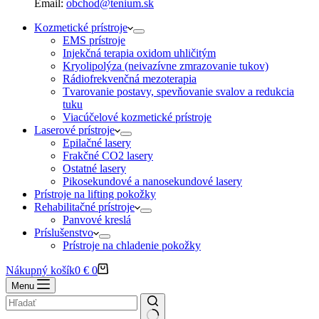
Email:
obchod@tenium.sk
Kozmetické prístroje
EMS prístroje
Injekčná terapia oxidom uhličitým
Kryolipolýza (neivazívne zmrazovanie tukov)
Rádiofrekvenčná mezoterapia
Tvarovanie postavy, spevňovanie svalov a redukcia
tuku
Viacúčelové kozmetické prístroje
Laserové prístroje
Epilačné lasery
Frakčné CO2 lasery
Ostatné lasery
Pikosekundové a nanosekundové lasery
Prístroje na lifting pokožky
Rehabilitačné prístroje
Panvové kreslá
Príslušenstvo
Prístroje na chladenie pokožky
Nákupný košík
0
€
0
Menu