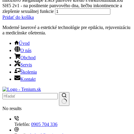
množstvo Megashape EMS panvové kreslo s elektrostimuláciou
SH5 2v1 - na posilnenie panvového dna, liečbu inkontinencie a
zlepšenie sexuálnej funkcie
Pridať do košíka
Moderné laserové a estetické technológie pre epiláciu, rejuvenizáciu
a medicínske ošetrenia.
Úvod
O nás
Obchod
Servis
Školenia
Kontakt
No results
Telefón:
0905 704 336