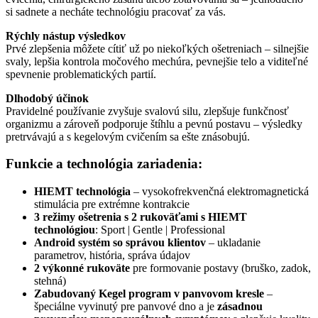
si sadnete a necháte technológiu pracovať za vás.
Rýchly nástup výsledkov
Prvé zlepšenia môžete cítiť už po niekoľkých ošetreniach – silnejšie
svaly, lepšia kontrola močového mechúra, pevnejšie telo a viditeľné
spevnenie problematických partií.
Dlhodobý účinok
Pravidelné používanie zvyšuje svalovú silu, zlepšuje funkčnosť
organizmu a zároveň podporuje štíhlu a pevnú postavu – výsledky
pretrvávajú a s kegelovým cvičením sa ešte znásobujú.
Funkcie a technológia zariadenia:
HIEMT technológia
– vysokofrekvenčná elektromagnetická
stimulácia pre extrémne kontrakcie
3 režimy ošetrenia s 2 rukoväťami s HIEMT
technológiou
: Sport | Gentle | Professional
Android systém so správou klientov
– ukladanie
parametrov, história, správa údajov
2 výkonné rukoväte
pre formovanie postavy (bruško, zadok,
stehná)
Zabudovaný Kegel program v panvovom kresle
–
špeciálne vyvinutý pre panvové dno a je
zásadnou