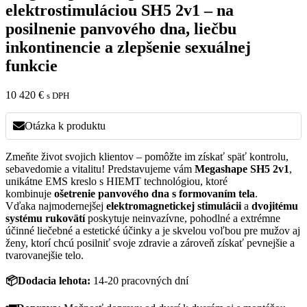
elektrostimuláciou SH5 2v1 – na
posilnenie panvového dna, liečbu
inkontinencie a zlepšenie sexuálnej
funkcie
10 420
€
s DPH
Otázka k produktu
Zmeňte život svojich klientov – pomôžte im získať späť kontrolu,
sebavedomie a vitalitu! Predstavujeme vám
Megashape SH5 2v1
,
unikátne EMS kreslo s HIEMT technológiou, ktoré
kombinuje
ošetrenie panvového dna s formovaním tela
.
Vďaka najmodernejšej
elektromagnetickej stimulácii
a
dvojitému
systému rukovätí
poskytuje neinvazívne, pohodlné a extrémne
účinné liečebné a estetické účinky a je skvelou voľbou pre mužov aj
ženy, ktorí chcú posilniť svoje zdravie a zároveň získať pevnejšie a
tvarovanejšie telo.
📦
Dodacia lehota:
14-20 pracovných dní