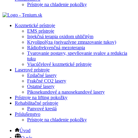
Prístroje na chladenie pokožky
Kozmetické prístroje
EMS prístroje
Injekčná terapia oxidom uhličitým
Kryolipolýza (neivazívne zmrazovanie tukov)
Rádiofrekvenčná mezoterapia
Tvarovanie postavy, spevňovanie svalov a redukcia
tuku
Viacúčelové kozmetické prístroje
Laserové prístroje
Epilačné lasery
Frakčné CO2 lasery
Ostatné lasery
Pikosekundové a nanosekundové lasery
Prístroje na lifting pokožky
Rehabilitačné prístroje
Panvové kreslá
Príslušenstvo
Prístroje na chladenie pokožky
Úvod
O nás