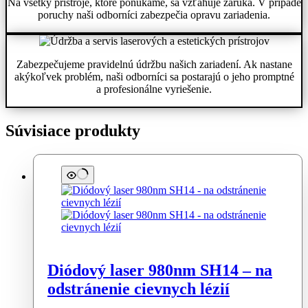
Na všetky prístroje, ktoré ponúkame, sa vzťahuje záruka. V prípade
poruchy naši odborníci zabezpečia opravu zariadenia.
Zabezpečujeme pravidelnú údržbu našich zariadení. Ak nastane
akýkoľvek problém, naši odborníci sa postarajú o jeho promptné
a profesionálne vyriešenie.
Súvisiace produkty
Diódový laser 980nm SH14 – na
odstránenie cievnych lézií