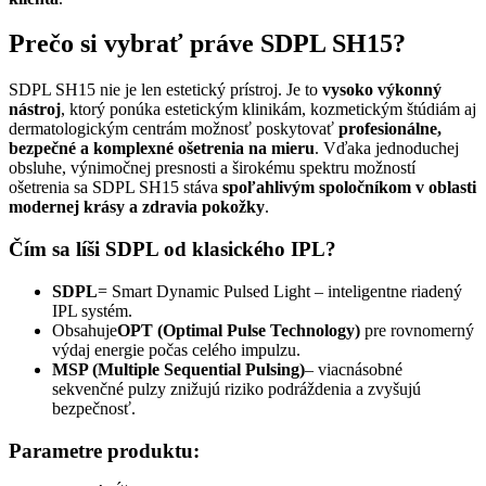
Prečo si vybrať práve SDPL SH15?
SDPL SH15 nie je len estetický prístroj. Je to
vysoko výkonný
nástroj
, ktorý ponúka estetickým klinikám, kozmetickým štúdiám aj
dermatologickým centrám možnosť poskytovať
profesionálne,
bezpečné a komplexné ošetrenia na mieru
. Vďaka jednoduchej
obsluhe, výnimočnej presnosti a širokému spektru možností
ošetrenia sa SDPL SH15 stáva
spoľahlivým spoločníkom v oblasti
modernej krásy a zdravia pokožky
.
Čím sa líši SDPL od klasického IPL?
SDPL
= Smart Dynamic Pulsed Light – inteligentne riadený
IPL systém.
Obsahuje
OPT (Optimal Pulse Technology)
pre rovnomerný
výdaj energie počas celého impulzu.
MSP (Multiple Sequential Pulsing)
– viacnásobné
sekvenčné pulzy znižujú riziko podráždenia a zvyšujú
bezpečnosť.
Parametre produktu: