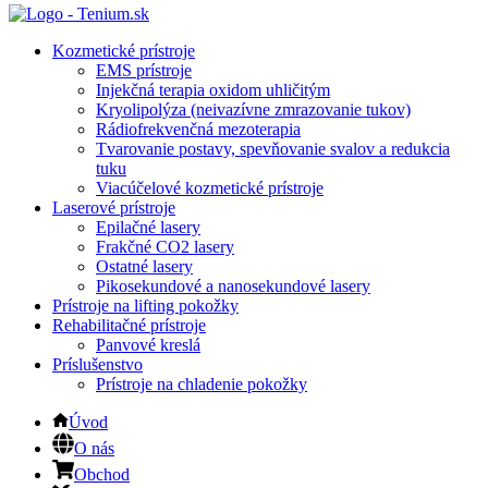
Kozmetické prístroje
EMS prístroje
Injekčná terapia oxidom uhličitým
Kryolipolýza (neivazívne zmrazovanie tukov)
Rádiofrekvenčná mezoterapia
Tvarovanie postavy, spevňovanie svalov a redukcia
tuku
Viacúčelové kozmetické prístroje
Laserové prístroje
Epilačné lasery
Frakčné CO2 lasery
Ostatné lasery
Pikosekundové a nanosekundové lasery
Prístroje na lifting pokožky
Rehabilitačné prístroje
Panvové kreslá
Príslušenstvo
Prístroje na chladenie pokožky
Úvod
O nás
Obchod