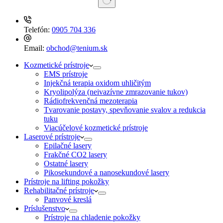
No
results
Telefón:
0905 704 336
Email:
obchod@tenium.sk
Kozmetické prístroje
EMS prístroje
Injekčná terapia oxidom uhličitým
Kryolipolýza (neivazívne zmrazovanie tukov)
Rádiofrekvenčná mezoterapia
Tvarovanie postavy, spevňovanie svalov a redukcia
tuku
Viacúčelové kozmetické prístroje
Laserové prístroje
Epilačné lasery
Frakčné CO2 lasery
Ostatné lasery
Pikosekundové a nanosekundové lasery
Prístroje na lifting pokožky
Rehabilitačné prístroje
Panvové kreslá
Príslušenstvo
Prístroje na chladenie pokožky