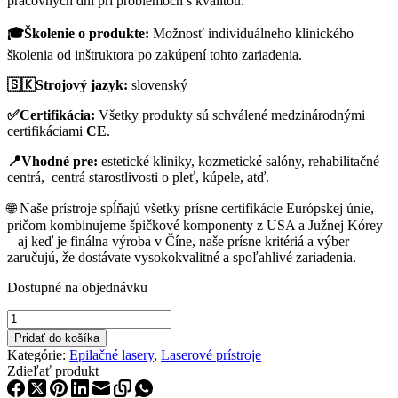
pracovných dní pri problémoch s kvalitou.
🎓Školenie o produkte:
Možnosť individuálneho klinického
školenia od inštruktora po zakúpení tohto zariadenia.
🇸🇰Strojový jazyk:
slovenský
✅Certifikácia:
Všetky produkty sú schválené medzinárodnými
certifikáciami
CE
.
📍
Vhodné pre:
estetické kliniky, kozmetické salóny, rehabilitačné
centrá, centrá starostlivosti o pleť, kúpele, atď.
🌐 Naše prístroje spĺňajú všetky prísne certifikácie Európskej únie,
pričom kombinujeme špičkové komponenty z USA a Južnej Kórey
– aj keď je finálna výroba v Číne, naše prísne kritériá a výber
zaručujú, že dostávate vysokokvalitné a spoľahlivé zariadenia.
Dostupné na objednávku
množstvo
SDPL
Pridať do košíka
stroj
Kategórie:
Epilačné lasery
,
Laserové prístroje
SH15
Zdieľať produkt
-
na