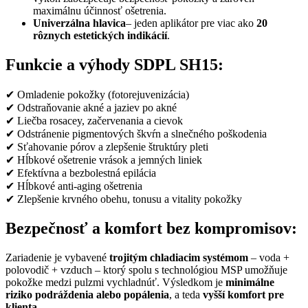
maximálnu účinnosť ošetrenia.
Univerzálna hlavica
– jeden aplikátor pre viac ako
20
rôznych estetických indikácií
.
Funkcie a výhody SDPL SH15:
✔ Omladenie pokožky (fotorejuvenizácia)
✔ Odstraňovanie akné a jaziev po akné
✔ Liečba rosacey, začervenania a cievok
✔ Odstránenie pigmentových škvŕn a slnečného poškodenia
✔ Sťahovanie pórov a zlepšenie štruktúry pleti
✔ Hĺbkové ošetrenie vrások a jemných liniek
✔ Efektívna a bezbolestná epilácia
✔ Hĺbkové anti-aging ošetrenia
✔ Zlepšenie krvného obehu, tonusu a vitality pokožky
Bezpečnosť a komfort bez kompromisov:
Zariadenie je vybavené
trojitým chladiacim systémom
– voda +
polovodič + vzduch – ktorý spolu s technológiou MSP umožňuje
pokožke medzi pulzmi vychladnúť. Výsledkom je
minimálne
riziko podráždenia alebo popálenia
, a teda
vyšší komfort pre
klienta
.