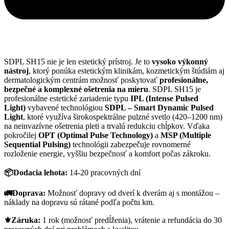
SDPL SH15 nie je len estetický prístroj. Je to
vysoko výkonný
nástroj
, ktorý ponúka estetickým klinikám, kozmetickým štúdiám aj
dermatologickým centrám možnosť poskytovať
profesionálne,
bezpečné a komplexné ošetrenia na mieru
. SDPL SH15 je
profesionálne estetické zariadenie typu
IPL (Intense Pulsed
Light)
vybavené technológiou
SDPL – Smart Dynamic Pulsed
Light
, ktoré využíva širokospektrálne pulzné svetlo (420–1200 nm)
na neinvazívne ošetrenia pleti a trvalú redukciu chĺpkov. Vďaka
pokročilej
OPT (Optimal Pulse Technology)
a
MSP (Multiple
Sequential Pulsing)
technológii zabezpečuje rovnomerné
rozloženie energie, vyššiu bezpečnosť a komfort počas zákroku.
📦Dodacia lehota:
14-20 pracovných dní
🚛Doprava:
Možnosť dopravy od dverí k dverám aj s montážou –
náklady na dopravu sú rátané podľa počtu km.
⚜️Záruka:
1 rok (možnosť predĺženia), vrátenie a refundácia do 30