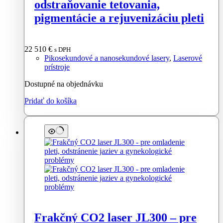
odstraňovanie tetovania,
pigmentácie a rejuvenizáciu pleti
22 510
€
s DPH
Pikosekundové a nanosekundové lasery
,
Laserové
prístroje
Dostupné na objednávku
Pridať do košíka
Frakčný CO2 laser JL300 – pre