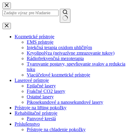
Skip
to
content
No
results
Kozmetické prístroje
EMS prístroje
Injekčná terapia oxidom uhličitým
Kryolipolýza (neivazívne zmrazovanie tukov)
Rádiofrekvenčná mezoterapia
Tvarovanie postavy, spevňovanie svalov a redukcia
tuku
Viacúčelové kozmetické prístroje
Laserové prístroje
Epilačné lasery
Frakčné CO2 lasery
Ostatné lasery
Pikosekundové a nanosekundové lasery
Prístroje na lifting pokožky
Rehabilitačné prístroje
Panvové kreslá
Príslušenstvo
Prístroje na chladenie pokožky