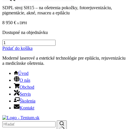
SDPL stroj SH15 – na ošetrenia pokožky, fotorejuvenizáciu,
pigmentácie, akné, rosaceu a epiláciu
8 950
€
s DPH
Dostupné na objednávku
množstvo
SDPL
Pridať do košíka
stroj
SH15
Moderné laserové a estetické technológie pre epiláciu, rejuvenizáciu
-
a medicínske ošetrenia.
na
ošetrenia
Úvod
pokožky,
O nás
fotorejuvenizáciu,
Obchod
pigmentácie,
akné,
Servis
rosaceu
Školenia
a
Kontakt
epiláciu