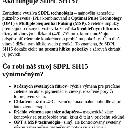
Ako funguje SDPL SH15?
Zariadenie využíva
SDPL technológiu
– najnovšiu generáciu
pulzného svetla (IPL) kombinovanú s
Optimal Pulse Technology
(OPT)
a
Multiple Sequential Pulsing (MSP)
. Svetelné impulzy
prenikajú do rôznych vrstiev kože vďaka
9 voliteľným filtrom
s
rôznymi vlnovými dĺžkami (420–755 nm), ktoré umožňujú
prispôsobiť ošetrenie konkrétnemu problému pokožky. Čím dlhšia
vlnová dĺžka, tým hlbšie svetlo preniká. To znamená, že SDPL
SH15 dokáže cieliť
na presnú hĺbku pokožky
a zároveň chrániť
jej povrch.
Čo robí náš stroj SDPL SH15
výnimočným?
9 rôznych svetelných filtrov
– rýchla výmena pre precízne
cielenie na akné, pigmentácie, cievky, rozšírené póry či
fotorejuvenizáciu.
Chladenie až do -4°C
– zaručuje maximálne pohodlie aj pri
intenzívnej terapii.
Rýchla výmena spot size adaptéra
– magnetické zlaté
koncovky sa prispôsobia tvári, krku či telu v priebehu sekúnd.
OPT a MSP technológia
– silný, ale kontrolovaný svetelný
výkon zabezpečuje bezpečnosť pokožky a zároveň