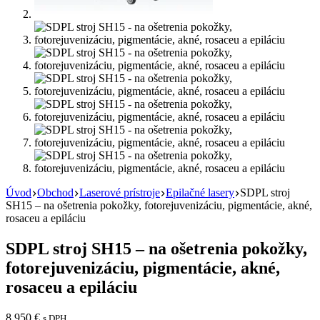
Úvod
Obchod
Laserové prístroje
Epilačné lasery
SDPL stroj
SH15 – na ošetrenia pokožky, fotorejuvenizáciu, pigmentácie, akné,
rosaceu a epiláciu
SDPL stroj SH15 – na ošetrenia pokožky,
fotorejuvenizáciu, pigmentácie, akné,
rosaceu a epiláciu
8 950
€
s DPH