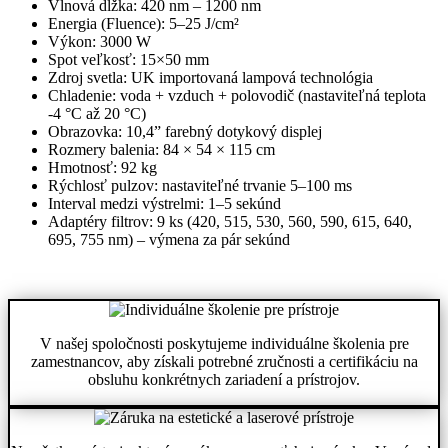
Vlnová dĺžka: 420 nm – 1200 nm
Energia (Fluence): 5–25 J/cm²
Výkon: 3000 W
Spot veľkosť: 15×50 mm
Zdroj svetla: UK importovaná lampová technológia
Chladenie: voda + vzduch + polovodič (nastaviteľná teplota
-4 °C až 20 °C)
Obrazovka: 10,4” farebný dotykový displej
Rozmery balenia: 84 × 54 × 115 cm
Hmotnosť: 92 kg
Rýchlosť pulzov: nastaviteľné trvanie 5–100 ms
Interval medzi výstrelmi: 1–5 sekúnd
Adaptéry filtrov: 9 ks (420, 515, 530, 560, 590, 615, 640,
695, 755 nm) – výmena za pár sekúnd
V našej spoločnosti poskytujeme individuálne školenia pre
zamestnancov, aby získali potrebné zručnosti a certifikáciu na
obsluhu konkrétnych zariadení a prístrojov.